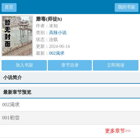
首页
我的书架
蘼毒(师徒h)
作者：未知
类别：
高辣小说
状态：连载
更新：2024-06-14
最新：
002渴求
加入书架
章节目录
立即阅读
小说简介
最新章节预览
002渴求
001初尝
更多章节>>