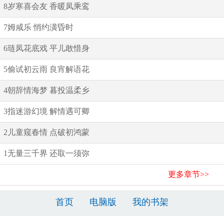
8岁寒喜会友 香暖凤乘鸾
7姆咸乐 悄约潢昏时
6琏凤花底戏 平儿敢惜身
5偷试初云雨 良宵解语花
4朝辞情海梦 暮投温柔乡
3指迷游幻境 解情遇可卿
2儿童窥春情 点破初鸿蒙
1无量三千界 还取一须弥
更多章节>>
首页
电脑版
我的书架