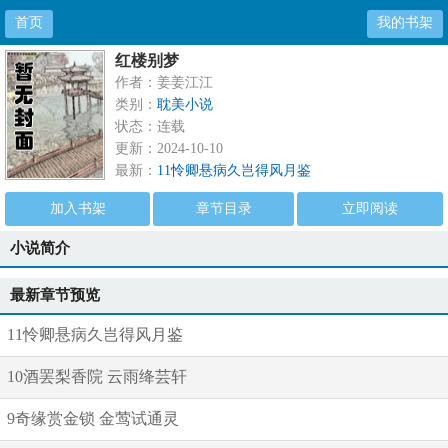
首页
我的书架
红楼别梦
作者：姜姜江江
类别：
耽美小说
状态：连载
更新：2024-10-10
最新：
11怜卿悬病久岂得风月鉴
加入书架
章节目录
立即阅读
小说简介
最新章节预览
11怜卿悬病久岂得风月鉴
10酒罢梨香院 云雨绛芸轩
9奇缘赏金锁 金莺试通灵