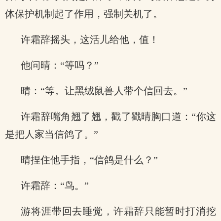
体保护机制起了作用，强制关机了。
许霜辞摇头，这活儿给他，值！
他问晴：“等吗？”
晴：“等。让黑绒鼠兽人带个信回去。”
许霜辞嘴角翘了翘，戳了戳晴胸口道：“你这
是把人家当信鸽了。”
晴捏住他手指，“信鸽是什么？”
许霜辞：“鸟。”
游将涯带回去睡觉，许霜辞只能暂时打消挖