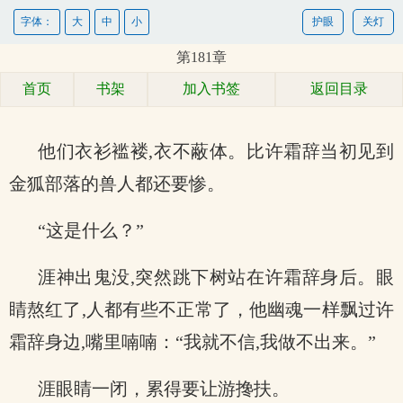
字体：
大
中
小
护眼
关灯
第181章
首页
书架
加入书签
返回目录
他们衣衫褴褛,衣不蔽体。比许霜辞当初见到
金狐部落的兽人都还要惨。
“这是什么？”
涯神出鬼没,突然跳下树站在许霜辞身后。眼
睛熬红了,人都有些不正常了，他幽魂一样飘过许
霜辞身边,嘴里喃喃：“我就不信,我做不出来。”
涯眼睛一闭，累得要让游搀扶。