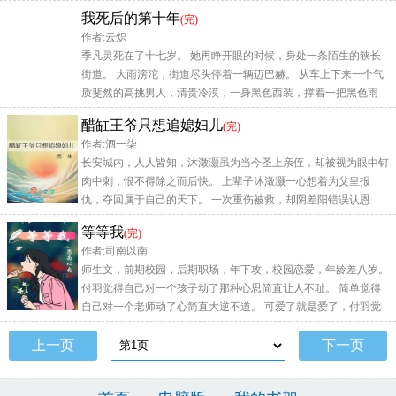
魔 …… 上辈
我死后的第十年
(完)
作者:云炽
季凡灵死在了十七岁。 她再睁开眼的时候，身处一条陌生的狭长
街道。 大雨滂沱，街道尽头停着一辆迈巴赫。 从车上下来一个气
质斐然的高挑男人，清贵冷漠，一身黑色西装，撑着一把黑色雨
伞，像是在
醋缸王爷只想追媳妇儿
(完)
作者:酒一柒
长安城内，人人皆知，沐澂灏虽为当今圣上亲侄，却被视为眼中钉
肉中刺，恨不得除之而后快。 上辈子沐澂灏一心想着为父皇报
仇，夺回属于自己的天下。 一次重伤被救，却阴差阳错误认恩
人，将另一名女子娶
等等我
(完)
作者:司南以南
师生文，前期校园，后期职场，年下攻，校园恋爱，年龄差八岁。
付羽觉得自己对一个孩子动了那种心思简直让人不耻。 简单觉得
自己对一个老师动了心简直大逆不道。 可爱了就是爱了，付羽觉
得没什么
上一页
下一页