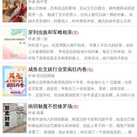
作者:寿半雪
庸山关险峻，历来是边防要地，自从父兄兵败后，易鸣鸢再未踏进
那里一步。 她成了京中的罪人，任何人都可以踩一脚的对象。 未
婚夫背弃婚约，转娶他人，时年两军并犯，撤兵的条件是公主和
亲。
穿到虫族和军雌相亲
(完)
作者:酒一柒
尚轩是个gay，但是周围人都不知道。 华夏人不仅大妈好客，实际
上大家都很好客。 争先恐后的给他介绍对象，每次工作休假，尚
轩除了相亲就是走在相亲的路上。 没有办法，他只能找月租女
友。 女
咸鱼在文娱行业里疯狂内卷
(完)
作者:挖坑的熊猫
如果让你带着内卷系统回到十年前，你会做什么？ 沈凝烟：当然
是买彩票，搞投资，争取在三十岁前退休。 系统：说得没错……
不，这很不对。你为啥要搞投资？你不该进入娱乐圈，从18线小演
员逆袭成影后吗？
病弱魅魔不想修罗场
(完)
作者:落瀑
听着吟游诗人的强劲新曲，刚复活的卡洛斯沉默不语，知道自己随
时都会因为诅咒爆发出各种病症，想起上辈子的一切，顿觉尸斑都
变重了。 很遗憾，他从圣骑士，转生成了一个血统低劣的……魅