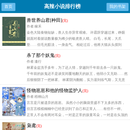
高辣小说排行榜
首页
我的书架
兽世养山君[种田]
(完)
作者:稼禾
金色大陆食物短缺，兽人生存异常艰难。 许霜辞穿越过来，睁眼
就面对着据说数量极为稀少的银虎兽人晴。 白毛，长尾，大爪
垫……但毛光黯淡，一身血气。 相处过后，他将大猫从头摸到
尾。又在冬季之前
杀了那个妖鬼
(完)
作者:逢行
林雾金盆洗手多年，为了还人情，穿越到千年前去杀一只妖鬼。
千年前的妖鬼还不是谈笑间覆地翻天的妖王，他弱小又无助……然
后狠狠阴了一把林雾。 林雾阴沟翻船，实力退到练气期，又无意
吃下与妖鬼同生共
怪物崽崽和他的怪物监护人
(完)
作者:梧桐山月
言言是只被遗弃的崽崽。 虽然小小的脑袋里盛不下太多的东西，
但言言模模糊糊中已经意识到了自己和正常人……有些不一样。
正常人不会有两对耳朵，一对是正常的孩童耳朵，一对是在头顶的
毛耳朵，毛耳朵白
枭鸢
(完)